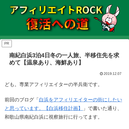
PR
南紀白浜3泊4日冬の一人旅、半移住先を求
めて【温泉あり、海鮮あり】
2019.12.07
ども。専業アフィリエイターの半兵衛です。
前回のブログ「
白浜をアフィリエイターの街にしたい
と思っています。【白浜移住計画】
」で書いた通り、
和歌山県南紀白浜に視察旅行に行ってます。