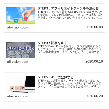
STEP3：アフィリエイトジャンルを決める
STEP3：ジャンルを決めるSTEP2でレンタルサーバー
を契約し、ブログの開設が完了したら、次は実際に記
事を書いていくわけですが、作るサイトのジャンルを
決めます。（⇒STEP2：ブログを開設する）現状、ジ
ャンルによってはSEOの難易度がかな...
2020.06.03
afi-vision.com
STEP4：記事を書く
STEP３でWordPressを設定し、ブログを開設するこ
とができました。では、実際に記事を書いてみましょ
う！記事の書き方ライティングはとにかく練習です。
他サイトやアクセスの状況を見つつリライトを続けて
いく必要があります。記事の書き方に正解...
2020.06.18
afi-vision.com
STEP5：ASPに登録する
STEP４にて記事を書き、サイトが形となりました。
続いてASPに登録しましょう。ASPとは？ASPとはア
フィリエイト広告仲介してくれる会社です。ASPに自
分のサイトを登録することで広告バナーを取得できる
ようになります。登録は無料、各広告もク...
2020.06.20
afi-vision.com