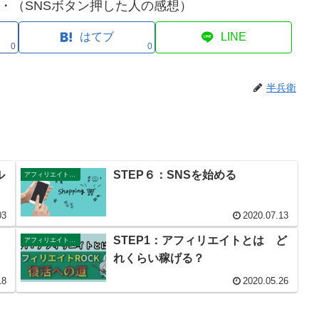
・（SNSボタン押した人の感想）
はてブ
LINE
0
0
半兵衛
ル
STEP６：SNSを始める
アフィリエイトの始め方STEP
03
2020.07.13
STEP1：アフィリエイトとは ど
アフィリエイトの始め方STEP
れくらい稼げる？
18
2020.05.26