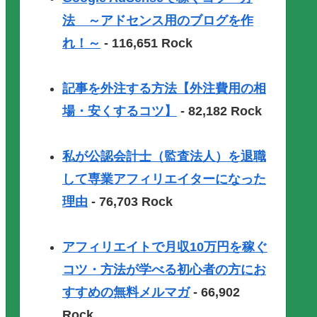
法 ～アドセンス用のブログを作
れ！～
- 116,651 Rock
記事を外注する方法【外注費用の相
場・安くするコツ】
- 82,182 Rock
私が公認会計士（監査法人）を退職
して専業アフィリエイターになった
理由
- 76,703 Rock
アフィリエイトで月収10万円を稼ぐ
コツ・方法が学べる初心者の方にお
すすめの無料メルマガ
- 66,902
Rock