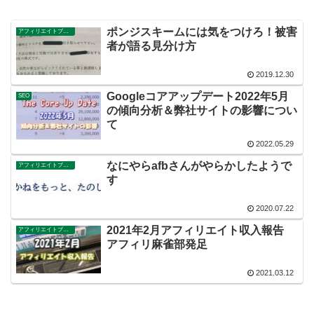
ポンジスキームには気をつけろ！被害
アフィリエイトブログ
者が語る見分け方
2019.12.30
Googleコアアップデート2022年5月
SEO
の傾向分析＆弊社サイトの影響につい
て
2022.05.29
なにやらafbさんがやらかしたようで
アフィリエイトブログ
す
2020.07.22
2021年2月アフィリエイト収入報告
アフィリエイトブログ
アフィリ麻雀部発足
2021.03.12