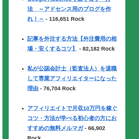
法 ～アドセンス用のブログを作
れ！～
- 116,651 Rock
記事を外注する方法【外注費用の相
場・安くするコツ】
- 82,182 Rock
私が公認会計士（監査法人）を退職
して専業アフィリエイターになった
理由
- 76,704 Rock
アフィリエイトで月収10万円を稼ぐ
コツ・方法が学べる初心者の方にお
すすめの無料メルマガ
- 66,902
Rock