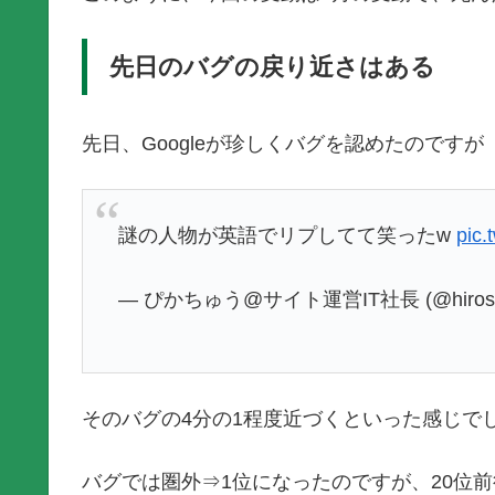
先日のバグの戻り近さはある
先日、Googleが珍しくバグを認めたのですが
謎の人物が英語でリプしてて笑ったw
pic.
— ぴかちゅう@サイト運営IT社長 (@hirosh
そのバグの4分の1程度近づくといった感じで
バグでは圏外⇒1位になったのですが、20位