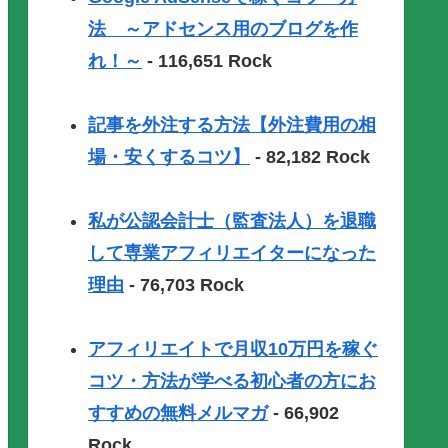
法 ～アドセンス用のブログを作
れ！～
- 116,651 Rock
記事を外注する方法【外注費用の相
場・安くするコツ】
- 82,182 Rock
私が公認会計士（監査法人）を退職
して専業アフィリエイターになった
理由
- 76,703 Rock
アフィリエイトで月収10万円を稼ぐ
コツ・方法が学べる初心者の方にお
すすめの無料メルマガ
- 66,902
Rock