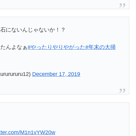
流石にないんじゃないか！？
てたんよなぁ
#やったりやりやがった
#年末の大掃
rururu12)
December 17, 2019
witter.com/M1n1vYW20w