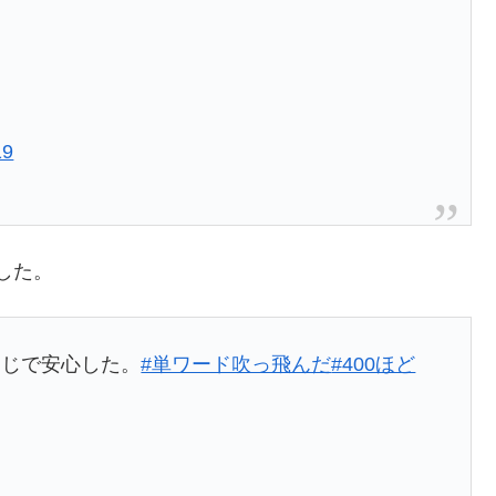
19
した。
同じで安心した。
#単ワード吹っ飛んだ
#400ほど