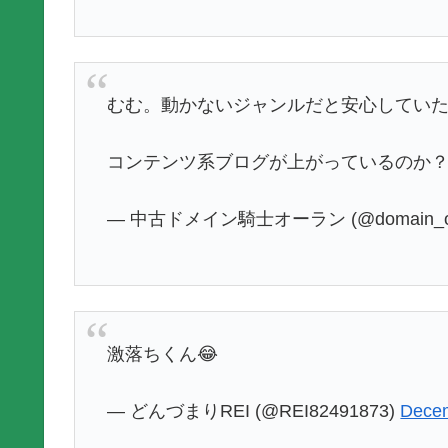
むむ。動かないジャンルだと安心してい
コンテンツ系ブログが上がっているのか
— 中古ドメイン騎士オーラン (@domain_or
激落ちくん😂
— どんづまりREI (@REI82491873)
Decem